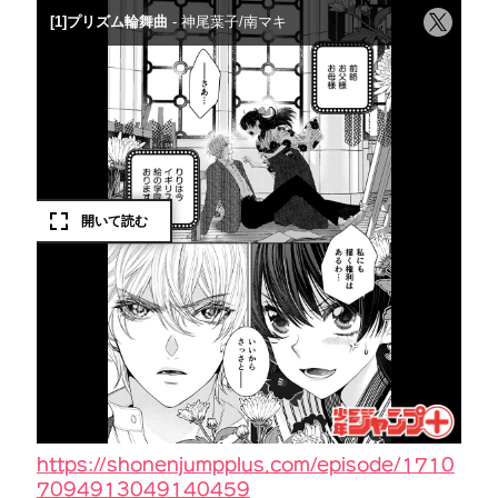
https://shonenjumpplus.com/episode/1710
7094913049140459